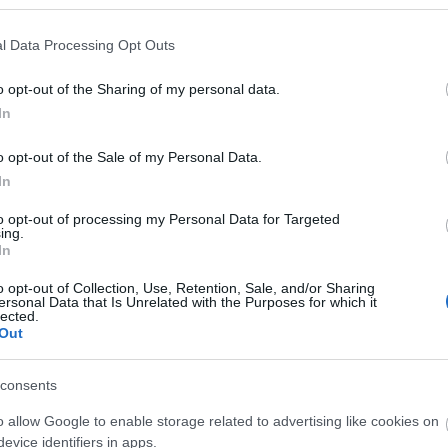
2026 m
2026 áp
l Data Processing Opt Outs
2026 m
2026 f
o opt-out of the Sharing of my personal data.
2026 j
In
2025 
2025 
o opt-out of the Sale of my Personal Data.
2025 o
In
2025 
Továb
to opt-out of processing my Personal Data for Targeted
ing.
In
Kere
o opt-out of Collection, Use, Retention, Sale, and/or Sharing
ersonal Data that Is Unrelated with the Purposes for which it
lected.
Out
Fris
consents
Cím
o allow Google to enable storage related to advertising like cookies on
evice identifiers in apps.