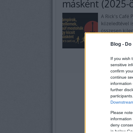
másként (2025-ö
A Rick's Café
közeledtével 
összesen kile
újhullámos hor
Blog -
Do 
mert nagyon er
If you wish 
sensitive in
confirm you
continue se
information 
further disc
participants
Downstream 
Please note
information 
deny consent
in below Go