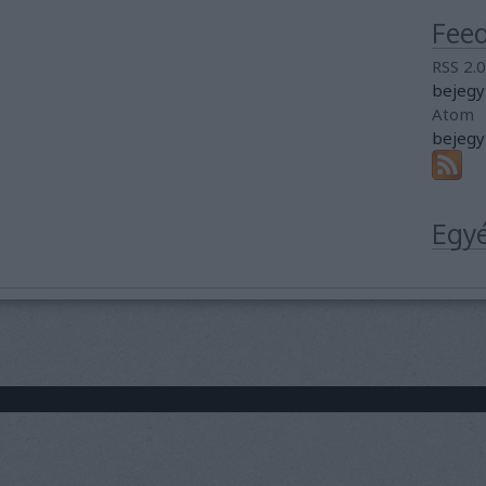
Fee
RSS 2.0
bejegy
Atom
bejegy
Egy