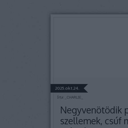
2025.okt.24.
Írta:
_CHARLIE_
Negyvenötödik p
szellemek, csúf 