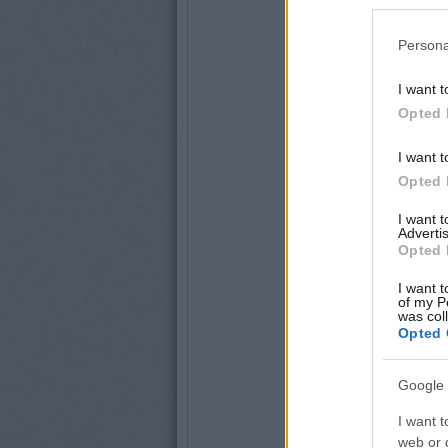
Persona
I want t
Opted 
I want t
Opted 
I want 
Advertis
Opted 
I want t
of my P
was col
Opted 
Google 
I want t
web or d