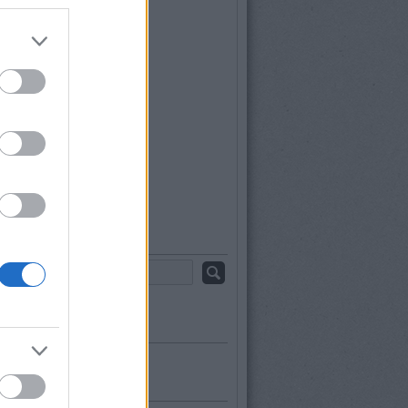
ájus
(
2
)
rilis
(
1
)
árcius
(
1
)
ebruár
(
1
)
anuár
(
2
)
december
(
2
)
november
(
2
)
któber
(
1
)
szeptember
(
1
)
b
...
sés
s topikok
kék