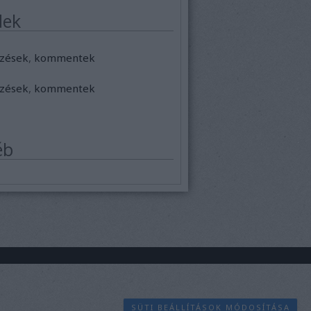
dek
zések
,
kommentek
zések
,
kommentek
éb
SÜTI BEÁLLÍTÁSOK MÓDOSÍTÁSA