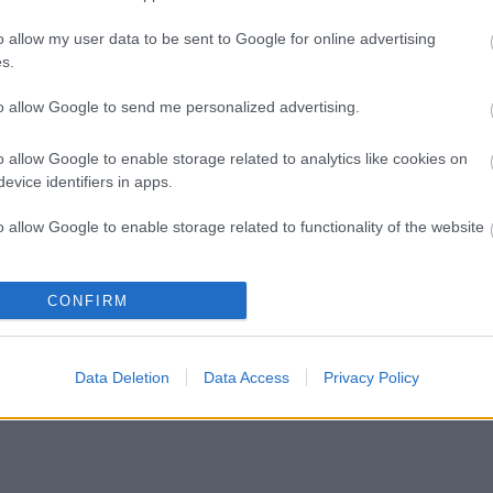
Címkef
o allow my user data to be sent to Google for online advertising
s.
Blog
to allow Google to send me personalized advertising.
Szegeden
fellépőv
o allow Google to enable storage related to analytics like cookies on
Tucatn
evice identifiers in apps.
fellép
hazai 
o allow Google to enable storage related to functionality of the website
érkezn
Coca-C
parton
o allow Google to enable storage related to personalization.
CONFIRM
a nyár
hanem 
o allow Google to enable storage related to security, including
kikapc
cation functionality and fraud prevention, and other user protection.
Data Deletion
Data Access
Privacy Policy
fules