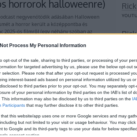
s horrorok halloweenre)
Rick
YOUTU
 Podcast negyvenötödik adásában Halloween
ismét a horror került a középpontba és
nc 2025-ös filmről (egy néhány szóban az
Rick
rorokról) beszéltünk – többek között azért is,
SPOTI
Not Process My Personal Information
ős az idei felhozatal!
Non
to opt-out of the sale, sharing to third parties, or processing of your per
Tovább
formation for targeted advertising by us, please use the below opt-out s
Se bell
r selection. Please note that after your opt-out request is processed y
Je notr
eing interest-based ads based on personal information utilized by us or
Je notr
disclosed to third parties prior to your opt-out. You may separately opt-
Je la tu
losure of your personal information by third parties on the IAB’s list of
. This information may also be disclosed by us to third parties on the
IA
Participants
that may further disclose it to other third parties.
Arc
 that this website/app uses one or more Google services and may gath
2026 a
including but not limited to your visit or usage behaviour. You may click 
2026 jú
 to Google and its third-party tags to use your data for below specifi
2026 j
ogle consent section.