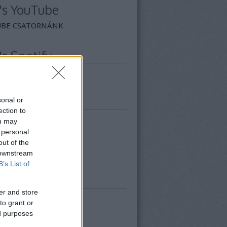
's YouTube
BE CSATORNÁNK
's Spotify
FY
sense Blog
sonal or
ection to
a giu satore
ou may
e so cafore
 personal
e si cavore
out of the
 la ti la twah
 downstream
B’s List of
hívum
er and store
ugusztus
(
1
)
to grant or
lius
(
1
)
ed purposes
únius
(
2
)