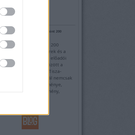
elhő
ajánló
 lesz a nyár fináléja: több mint 200
el készül a Coca-Cola SZIN
yi színpadon több mint 200
ő, nemzetközi headlinerek és a
zenei élet meghatározó előadói
ek augusztus 26–29. között a
ola SZIN-re. A szegedi Tisza-
 megrendezett fesztivál nemcsak
 utolsó nagy zenei eseménye,
négy napnyi közös élmény,
solódás és…
bagoly.blog.hu