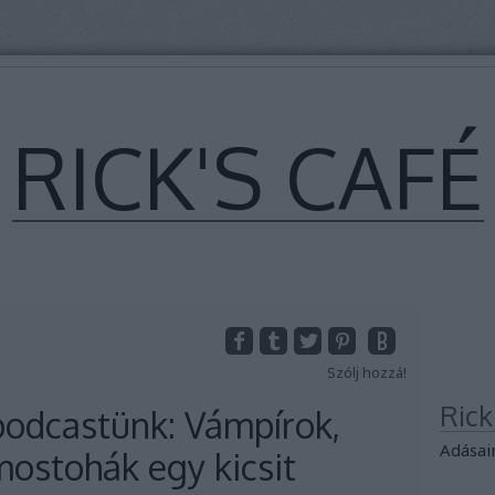
RICK'S CAFÉ
Szólj hozzá!
Ric
odcastünk: Vámpírok,
Adásai
mostohák egy kicsit