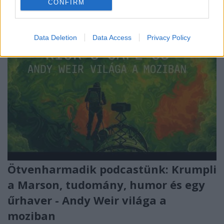
CONFIRM
Data Deletion
Data Access
Privacy Policy
Ötvenharmadik podcastünk: Krumpli
a Marson, tudomány, humor és egy
űrhaver - Andy Weir világa a
moziban