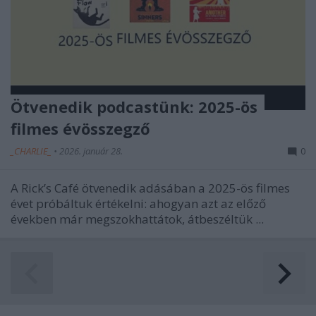
Ötvenedik podcastünk: 2025-ös
filmes évösszegző
_CHARLIE_
•
2026. január 28.
0
A Rick’s Café ötvenedik adásában a 2025-ös filmes
évet próbáltuk értékelni: ahogyan azt az előző
években már megszokhattátok, átbeszéltük ...