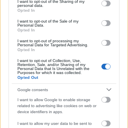
not limited to your visit or usage behaviour. You may click to
I want to opt-out of the Sharing of my
personal data.
grant or deny consent to Google and its third-party tags to
Opted In
use your data for below specified purposes in below Google
Ötvenötödik podcastünk: A Star Wars
consent section.
I want to opt-out of the Sale of my
Personal Data.
világa - I. epizód (a klasszikus és az
Opted In
előzménytrilógia)
I want to opt-out of processing my
Personal Data for Targeted Advertising.
_CHARLIE_
•
2026. május 21.
0
Opted In
I want to opt-out of Collection, Use,
A réges-régen indult Rick's Café Podcast ötvenötödik
Retention, Sale, and/or Sharing of my
adásában végre az egyik legnagyobb hatású filmes
Personal Data that Is Unrelated with the
Purposes for which it was collected.
franchise-ról, a Star Warsról beszéltünk. ...
Opted Out
Google consents
I want to allow Google to enable storage
related to advertising like cookies on web or
device identifiers in apps.
I want to allow my user data to be sent to