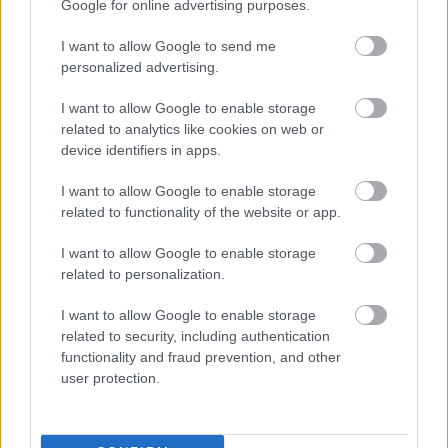
Google for online advertising purposes.
I want to allow Google to send me
personalized advertising.
I want to allow Google to enable storage
related to analytics like cookies on web or
device identifiers in apps.
Ötvennegyedik podcastünk: Csak
I want to allow Google to enable storage
nézni, ahogy telik az a k*rva élet -
related to functionality of the website or app.
Tarr Béla utánozhatatlan filmes
I want to allow Google to enable storage
világa
related to personalization.
_CHARLIE_
•
2026. május 06.
0
I want to allow Google to enable storage
related to security, including authentication
A Rick's Café Podcast ötvennegyedik adásában a
functionality and fraud prevention, and other
magyar és az egyetemes filmművészet egyik
user protection.
legnagyobb alakjára, a januárban elhunyt Tarr
Bélára ...