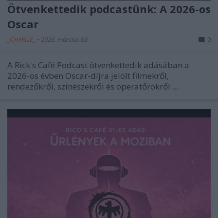
Ötvenkettedik podcastünk: A 2026-os
Oscar
_CHARLIE_
•
2026. március 03.
0
A Rick's Café Podcast ötvenkettedik adásában a
2026-os évben Oscar-díjra jelölt filmekről,
rendezőkről, színészekről és operatőrökről ...