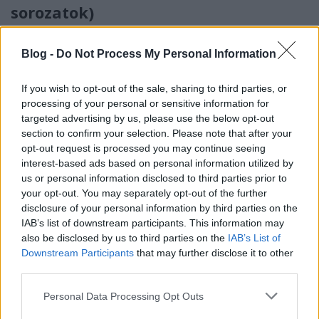
sorozatok)
_CHARLIE_
•
2026. június 04.
0
Blog -
Do Not Process My Personal Information
A Rick's Café Podcast ötvenhatodik adásában
folytatjuk utazásunkat a Star Wars világában.
If you wish to opt-out of the sale, sharing to third parties, or
Második nekifutásra a folytatástrilógia (2015-2019)
processing of your personal or sensitive information for
...
targeted advertising by us, please use the below opt-out
section to confirm your selection. Please note that after your
opt-out request is processed you may continue seeing
interest-based ads based on personal information utilized by
us or personal information disclosed to third parties prior to
your opt-out. You may separately opt-out of the further
disclosure of your personal information by third parties on the
IAB’s list of downstream participants. This information may
also be disclosed by us to third parties on the
IAB’s List of
Downstream Participants
that may further disclose it to other
third parties.
Please note that this website/app uses one or more Google
Personal Data Processing Opt Outs
services and may gather and store information including but