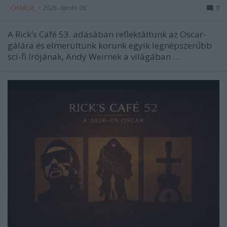
_CHARLIE_
•
2026. április 06.
0
A Rick’s Café 53. adásában reflektáltunk az Oscar-
gálára és elmerültünk korunk egyik legnépszerűbb
sci-fi írójának, Andy Weirnek a világában ...