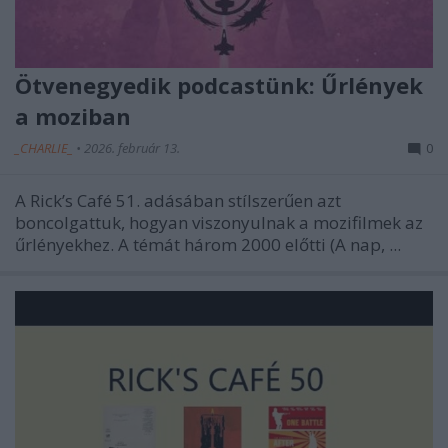
Ötvenegyedik podcastünk: Űrlények
a moziban
_CHARLIE_
•
2026. február 13.
0
A Rick’s Café 51. adásában stílszerűen azt
boncolgattuk, hogyan viszonyulnak a mozifilmek az
űrlényekhez. A témát három 2000 előtti (A nap, ...