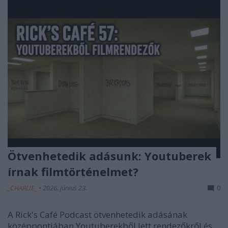
Ötvenhetedik adásunk: Youtuberek
írnak filmtörténelmet?
_CHARLIE_
•
2026. június 23.
0
A Rick's Café Podcast ötvenhetedik adásának
középpontjában Youtuberekből lett rendezőkről és