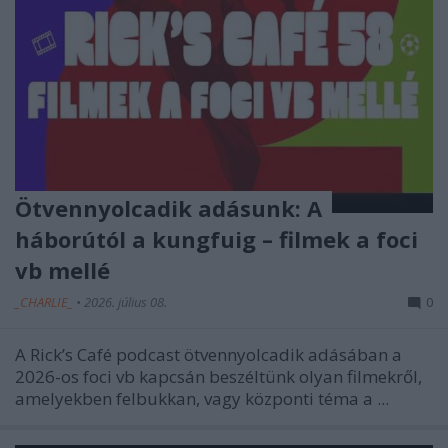
Ötvennyolcadik adásunk: A
háborútól a kungfuig – filmek a foci
vb mellé
_CHARLIE_
•
2026. július 08.
0
A Rick’s Café podcast ötvennyolcadik adásában a
2026-os foci vb kapcsán beszéltünk olyan filmekről,
amelyekben felbukkan, vagy központi téma a ...