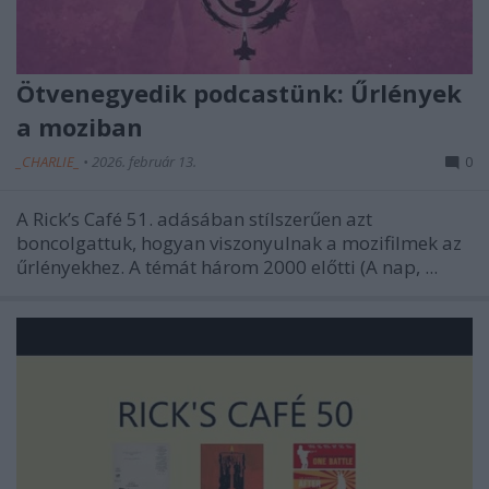
Ötvenegyedik podcastünk: Űrlények
a moziban
_CHARLIE_
•
2026. február 13.
0
A Rick’s Café 51. adásában stílszerűen azt
boncolgattuk, hogyan viszonyulnak a mozifilmek az
űrlényekhez. A témát három 2000 előtti (A nap, ...