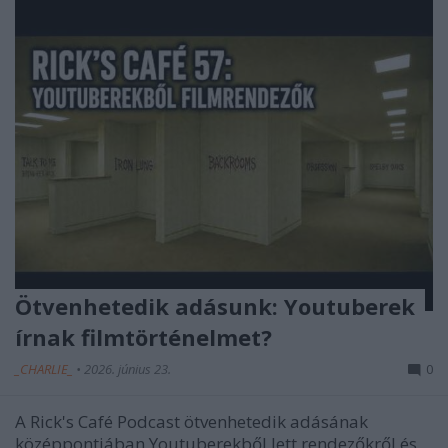
Ötvenhetedik adásunk: Youtuberek
írnak filmtörténelmet?
_CHARLIE_
•
2026. június 23.
0
A Rick's Café Podcast ötvenhetedik adásának
középpontjában Youtuberekből lett rendezőkről és