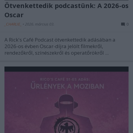
Ötvenkettedik podcastünk: A 2026-os
Oscar
_CHARLIE_
•
2026. március 03.
0
A Rick's Café Podcast ötvenkettedik adásában a
2026-os évben Oscar-díjra jelölt filmekről,
rendezőkről, színészekről és operatőrökről ...