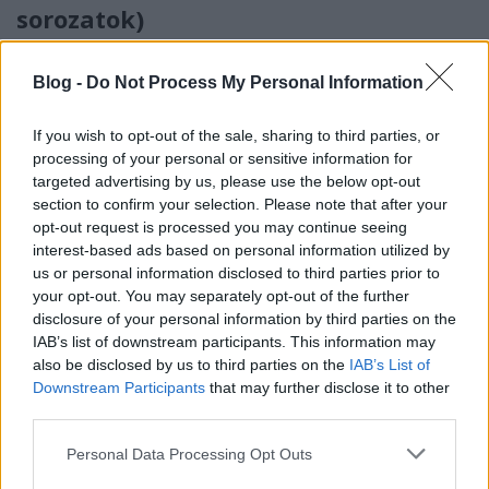
sorozatok)
_CHARLIE_
•
2026. június 04.
0
Blog -
Do Not Process My Personal Information
A Rick's Café Podcast ötvenhatodik adásában
folytatjuk utazásunkat a Star Wars világában.
If you wish to opt-out of the sale, sharing to third parties, or
Második nekifutásra a folytatástrilógia (2015-2019)
processing of your personal or sensitive information for
...
targeted advertising by us, please use the below opt-out
section to confirm your selection. Please note that after your
opt-out request is processed you may continue seeing
interest-based ads based on personal information utilized by
us or personal information disclosed to third parties prior to
your opt-out. You may separately opt-out of the further
disclosure of your personal information by third parties on the
IAB’s list of downstream participants. This information may
also be disclosed by us to third parties on the
IAB’s List of
Downstream Participants
that may further disclose it to other
third parties.
Please note that this website/app uses one or more Google
Personal Data Processing Opt Outs
services and may gather and store information including but