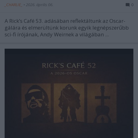
_CHARLIE_
•
2026. április 06.
0
A Rick’s Café 53. adásában reflektáltunk az Oscar-
gálára és elmerültünk korunk egyik legnépszerűbb
sci-fi írójának, Andy Weirnek a világában ...