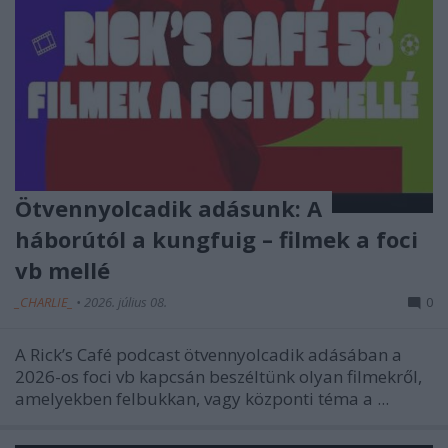
Ötvennyolcadik adásunk: A
háborútól a kungfuig – filmek a foci
vb mellé
_CHARLIE_
•
2026. július 08.
0
A Rick’s Café podcast ötvennyolcadik adásában a
2026-os foci vb kapcsán beszéltünk olyan filmekről,
amelyekben felbukkan, vagy központi téma a ...