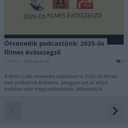
Ötvenedik podcastünk: 2025-ös
filmes évösszegző
_CHARLIE_
•
2026. január 28.
0
A Rick’s Café ötvenedik adásában a 2025-ös filmes
évet próbáltuk értékelni: ahogyan azt az előző
években már megszokhattátok, átbeszéltük ...