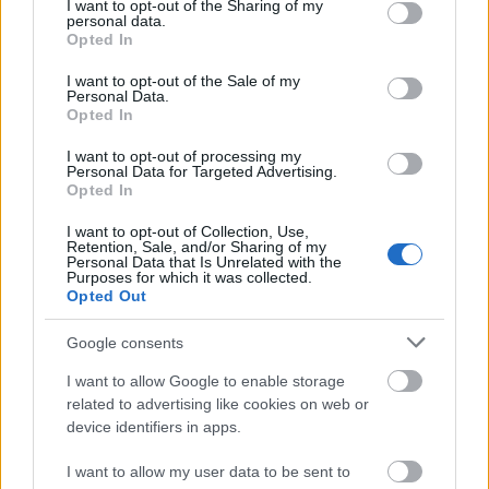
not limited to your visit or usage behaviour. You may click to
I want to opt-out of the Sharing of my
personal data.
grant or deny consent to Google and its third-party tags to
Opted In
use your data for below specified purposes in below Google
Ötvenötödik podcastünk: A Star Wars
consent section.
I want to opt-out of the Sale of my
Personal Data.
világa - I. epizód (a klasszikus és az
Opted In
előzménytrilógia)
I want to opt-out of processing my
Personal Data for Targeted Advertising.
_CHARLIE_
•
2026. május 21.
0
Opted In
I want to opt-out of Collection, Use,
A réges-régen indult Rick's Café Podcast ötvenötödik
Retention, Sale, and/or Sharing of my
adásában végre az egyik legnagyobb hatású filmes
Personal Data that Is Unrelated with the
Purposes for which it was collected.
franchise-ról, a Star Warsról beszéltünk. ...
Opted Out
Google consents
I want to allow Google to enable storage
related to advertising like cookies on web or
device identifiers in apps.
I want to allow my user data to be sent to