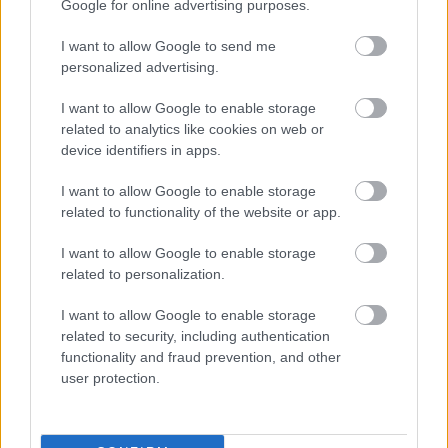
Google for online advertising purposes.
I want to allow Google to send me
personalized advertising.
I want to allow Google to enable storage
related to analytics like cookies on web or
device identifiers in apps.
Ötvennegyedik podcastünk: Csak
I want to allow Google to enable storage
nézni, ahogy telik az a k*rva élet -
related to functionality of the website or app.
Tarr Béla utánozhatatlan filmes
I want to allow Google to enable storage
világa
related to personalization.
_CHARLIE_
•
2026. május 06.
0
I want to allow Google to enable storage
related to security, including authentication
A Rick's Café Podcast ötvennegyedik adásában a
functionality and fraud prevention, and other
magyar és az egyetemes filmművészet egyik
user protection.
legnagyobb alakjára, a januárban elhunyt Tarr
Bélára ...