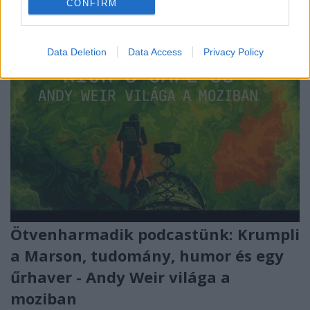
CONFIRM
Data Deletion
Data Access
Privacy Policy
Ötvenharmadik podcastünk: Krumpli
a Marson, tudomány, humor és egy
űrhaver - Andy Weir világa a
moziban