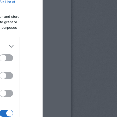
dek
B’s List of
zések
,
kommentek
er and store
to grant or
zések
,
kommentek
ed purposes
éb