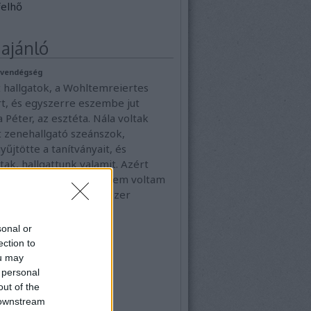
elhő
ajánló
i vendégség
 hallgatok, a Wohltemreiertes
rt, és egyszerre eszembe jut
a Péter, az esztéta. Nála voltak
t zenehallgató szeánszok,
yűjtötte a tanítványait, és
ttak, hallgattunk valamit. Azért
 ilyen hülyén, mert nem voltam
tványa, de egyszer-egyszer
vott engem…
klos.blog.hu
sonal or
ection to
ou may
 personal
out of the
 downstream