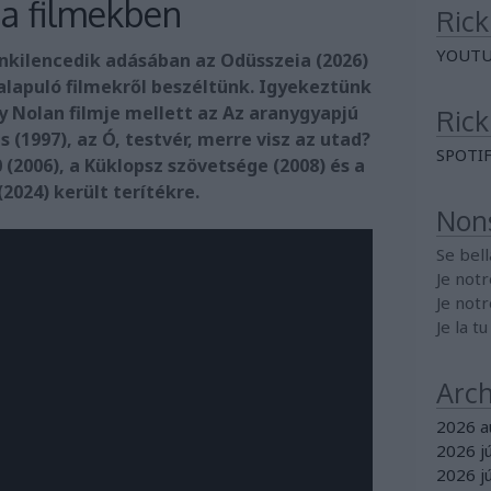
 a filmekben
Rick
YOUTU
enkilencedik adásában az Odüsszeia (2026)
alapuló filmekről beszéltünk. Igyekeztünk
y Nolan filmje mellett az Az aranygyapjú
Rick
s (1997), az Ó, testvér, merre visz az utad?
SPOTI
00 (2006), a Küklopsz szövetsége (2008) és a
(2024) került terítékre.
Non
Se bell
Je notr
Je notr
Je la tu
Arc
2026 a
2026 jú
2026 j