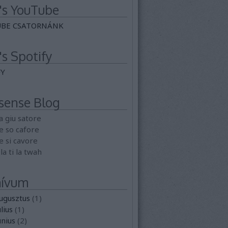
's YouTube
BE CSATORNÁNK
's Spotify
FY
sense Blog
a giu satore
e so cafore
e si cavore
 la ti la twah
hívum
ugusztus
(
1
)
lius
(
1
)
únius
(
2
)