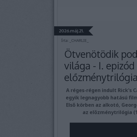
2026.máj.21.
Írta:
_CHARLIE_
Ötvenötödik pod
világa - I. epizód
előzménytrilógia
A réges-régen indult Rick's
egyik legnagyobb hatású film
Első körben az alkotó, Georg
az előzménytrilógia (1