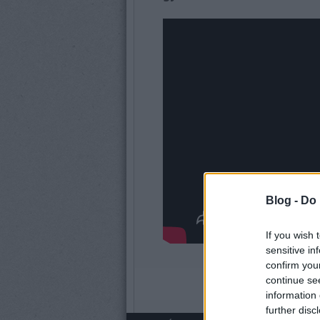
Blog -
Do 
If you wish 
sensitive in
confirm you
continue se
information 
further disc