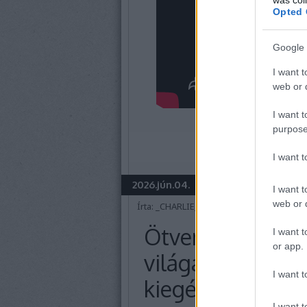
Opted 
Google 
I want t
web or d
I want t
purpose
I want 
2026.jún.04.
I want t
web or d
Írta:
_CHARLIE_
Ötvenhatodik po
I want t
or app.
világa - II. epizó
I want t
kiegészítő filmek
I want t