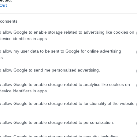
Out
consents
o allow Google to enable storage related to advertising like cookies on
evice identifiers in apps.
o allow my user data to be sent to Google for online advertising
s.
to allow Google to send me personalized advertising.
o allow Google to enable storage related to analytics like cookies on
evice identifiers in apps.
Szólj hozzá!
dcastünk: A Star Wars
o allow Google to enable storage related to functionality of the website
d (folytatástrilógia,
o allow Google to enable storage related to personalization.
, sorozatok)
o allow Google to enable storage related to security, including