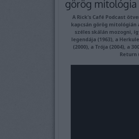
görög mitológia
A Rick's Café Podcast ötv
kapcsán görög mitológián 
széles skálán mozogni, íg
legendája (1963), a Herkule
(2000), a Trója (2004), a 3
Return 