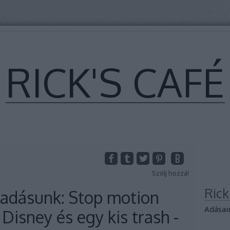
RICK'S CAFÉ
Szólj hozzá!
Ric
 adásunk: Stop motion
Adásai
Disney és egy kis trash -