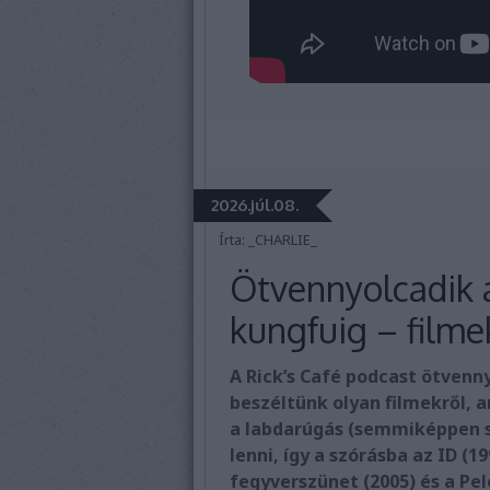
2026.júl.08.
Írta:
_CHARLIE_
Ötvennyolcadik 
kungfuig – filme
A Rick’s Café podcast ötvenn
beszéltünk olyan filmekről,
a labdarúgás (semmiképpen s
lenni, így a szórásba az ID (19
fegyverszünet (2005) és a Pelé