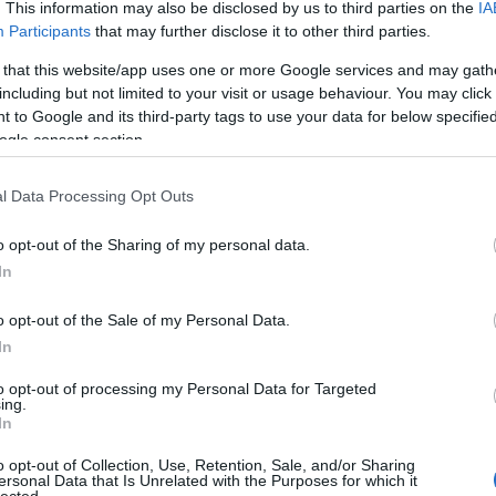
Fee
. This information may also be disclosed by us to third parties on the
IA
Participants
that may further disclose it to other third parties.
Szólj hozzá!
RSS 2.0
bejegy
 that this website/app uses one or more Google services and may gath
ásunk: Youtuberek írnak
Atom
including but not limited to your visit or usage behaviour. You may click 
bejegy
 to Google and its third-party tags to use your data for below specifi
?
ogle consent section.
ötvenhetedik adásának középpontjában
l Data Processing Opt Outs
ről és az ő filmjeik álltak az idei év egyik
Egy
b hatást gyakorló mozis trendje kapcsán. A
o opt-out of the Sharing of my personal data.
Shelby Oaks (2025), az Iron Lung (2026), a
In
és a Megszállottság (2026) állt.
o opt-out of the Sale of my Personal Data.
In
to opt-out of processing my Personal Data for Targeted
ing.
In
o opt-out of Collection, Use, Retention, Sale, and/or Sharing
ersonal Data that Is Unrelated with the Purposes for which it
lected.