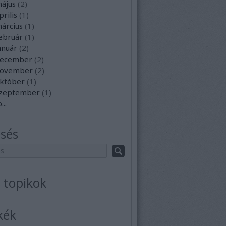
ájus
(
2
)
rilis
(
1
)
árcius
(
1
)
ebruár
(
1
)
anuár
(
2
)
december
(
2
)
november
(
2
)
któber
(
1
)
szeptember
(
1
)
b
...
sés
s topikok
kék