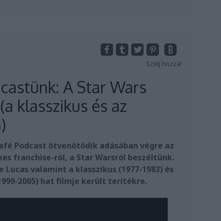
Szólj hozzá!
castünk: A Star Wars
 (a klasszikus és az
)
 Café Podcast ötvenötödik adásában végre az
es franchise-ról, a Star Warsról beszéltünk.
e Lucas valamint a klasszikus (1977-1983) és
999-2005) hat filmje került terítékre.