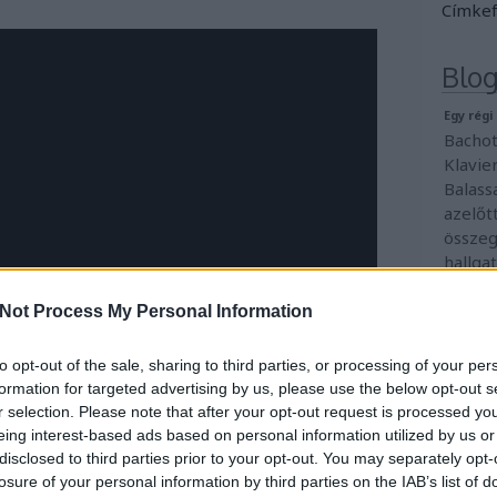
Címkef
Blog
Egy rég
Bachot
Klavie
Balass
azelőt
összeg
hallga
mondom
a taní
Not Process My Personal Information
meghí
faymi
to opt-out of the sale, sharing to third parties, or processing of your per
formation for targeted advertising by us, please use the below opt-out s
r selection. Please note that after your opt-out request is processed y
eing interest-based ads based on personal information utilized by us or
disclosed to third parties prior to your opt-out. You may separately opt-
losure of your personal information by third parties on the IAB’s list of