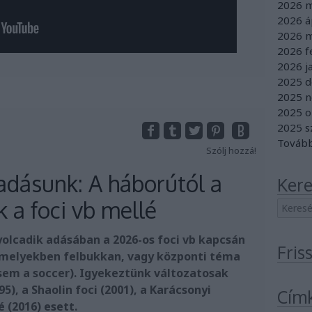
2026 m
2026 áp
2026 m
2026 f
2026 j
2025 
2025 
2025 o
2025 
Továb
Szólj hozzá!
adásunk: A háborútól a
Kere
k a foci vb mellé
yolcadik adásában a 2026-os foci vb kapcsán
Fris
 amelyekben felbukkan, vagy központi téma
em a soccer). Igyekeztünk változatosak
95), a Shaolin foci (2001), a Karácsonyi
Cím
 (2016) esett.