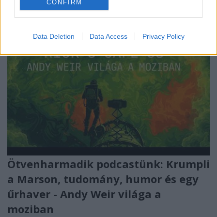
CONFIRM
Data Deletion
Data Access
Privacy Policy
Ötvenharmadik podcastünk: Krumpli
a Marson, tudomány, humor és egy
űrhaver - Andy Weir világa a
moziban