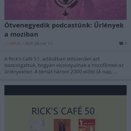
Ötvenegyedik podcastünk: Űrlények
a moziban
_CHARLIE_
•
2026. február 13.
0
A Rick’s Café 51. adásában stílszerűen azt
boncolgattuk, hogyan viszonyulnak a mozifilmek az
űrlényekhez. A témát három 2000 előtti (A nap, ...