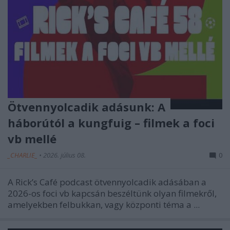
Ötvennyolcadik adásunk: A
háborútól a kungfuig – filmek a foci
vb mellé
_CHARLIE_
•
2026. július 08.
0
A Rick’s Café podcast ötvennyolcadik adásában a
2026-os foci vb kapcsán beszéltünk olyan filmekről,
amelyekben felbukkan, vagy központi téma a ...