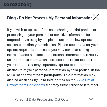
sorozatok)
_CHARLIE_
•
2026. június 04.
0
Blog -
Do Not Process My Personal Information
A Rick's Café Podcast ötvenhatodik adásában
folytatjuk utazásunkat a Star Wars világában.
If you wish to opt-out of the sale, sharing to third parties, or
Második nekifutásra a folytatástrilógia (2015-2019)
processing of your personal or sensitive information for
...
targeted advertising by us, please use the below opt-out
section to confirm your selection. Please note that after your
opt-out request is processed you may continue seeing
interest-based ads based on personal information utilized by
us or personal information disclosed to third parties prior to
your opt-out. You may separately opt-out of the further
disclosure of your personal information by third parties on the
IAB’s list of downstream participants. This information may
also be disclosed by us to third parties on the
IAB’s List of
Downstream Participants
that may further disclose it to other
third parties.
Please note that this website/app uses one or more Google
Personal Data Processing Opt Outs
services and may gather and store information including but