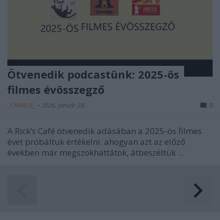
Ötvenedik podcastünk: 2025-ös
filmes évösszegző
_CHARLIE_
•
2026. január 28.
0
A Rick’s Café ötvenedik adásában a 2025-ös filmes
évet próbáltuk értékelni: ahogyan azt az előző
években már megszokhattátok, átbeszéltük ...