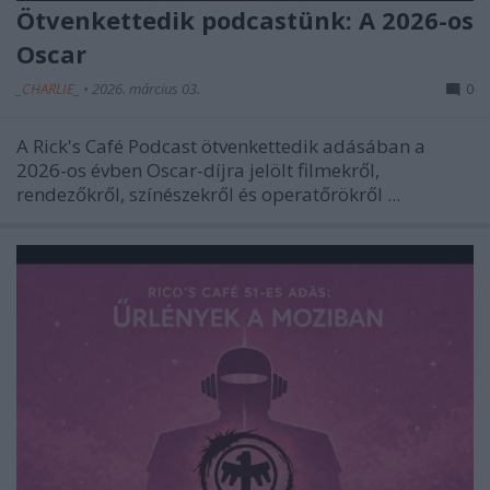
Ötvenkettedik podcastünk: A 2026-os
Oscar
_CHARLIE_
•
2026. március 03.
0
A Rick's Café Podcast ötvenkettedik adásában a
2026-os évben Oscar-díjra jelölt filmekről,
rendezőkről, színészekről és operatőrökről ...