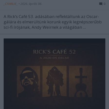
_CHARLIE_
•
2026. április 06.
0
A Rick’s Café 53. adásában reflektáltunk az Oscar-
gálára és elmerültünk korunk egyik legnépszerűbb
sci-fi írójának, Andy Weirnek a világában ...