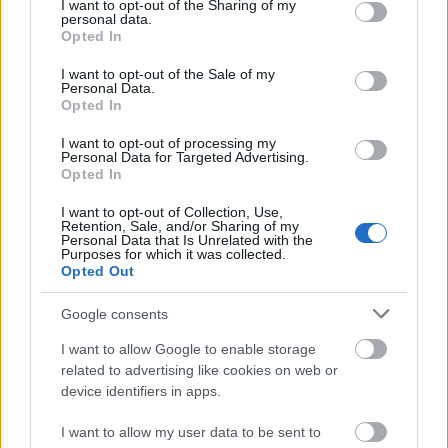
not limited to your visit or usage behaviour. You may click to
I want to opt-out of the Sharing of my
personal data.
grant or deny consent to Google and its third-party tags to
Opted In
use your data for below specified purposes in below Google
Ötvenötödik podcastünk: A Star Wars
consent section.
I want to opt-out of the Sale of my
Personal Data.
világa - I. epizód (a klasszikus és az
Opted In
előzménytrilógia)
I want to opt-out of processing my
Personal Data for Targeted Advertising.
_CHARLIE_
•
2026. május 21.
0
Opted In
I want to opt-out of Collection, Use,
A réges-régen indult Rick's Café Podcast ötvenötödik
Retention, Sale, and/or Sharing of my
adásában végre az egyik legnagyobb hatású filmes
Personal Data that Is Unrelated with the
Purposes for which it was collected.
franchise-ról, a Star Warsról beszéltünk. ...
Opted Out
Google consents
I want to allow Google to enable storage
related to advertising like cookies on web or
device identifiers in apps.
I want to allow my user data to be sent to