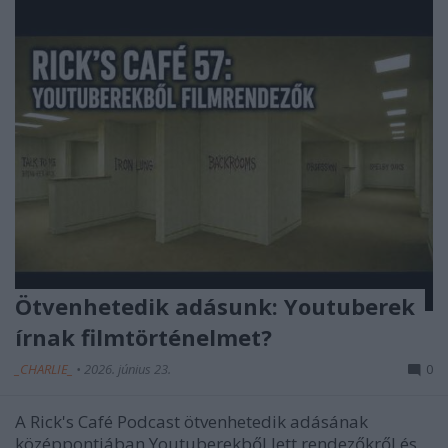
Ötvenhetedik adásunk: Youtuberek
írnak filmtörténelmet?
_CHARLIE_
•
2026. június 23.
0
A Rick's Café Podcast ötvenhetedik adásának
középpontjában Youtuberekből lett rendezőkről és