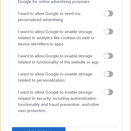
Google for online advertising purposes.
I want to allow Google to send me
personalized advertising.
I want to allow Google to enable storage
related to analytics like cookies on web or
device identifiers in apps.
Ötvennegyedik podcastünk: Csak
I want to allow Google to enable storage
nézni, ahogy telik az a k*rva élet -
related to functionality of the website or app.
Tarr Béla utánozhatatlan filmes
I want to allow Google to enable storage
világa
related to personalization.
_CHARLIE_
•
2026. május 06.
0
I want to allow Google to enable storage
related to security, including authentication
A Rick's Café Podcast ötvennegyedik adásában a
functionality and fraud prevention, and other
magyar és az egyetemes filmművészet egyik
user protection.
legnagyobb alakjára, a januárban elhunyt Tarr
Bélára ...