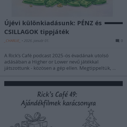
Újévi különkiadásunk: PÉNZ és
CSILLAGOK tippjáték
_CHARLIE_
•
2026. január 01.
0
A Rick’s Café podcast 2025-ös évadának utolsó
adásában a Higher or Lower nevű játékkal
játszottunk - közösen a gép ellen. Megtippeltük, ...