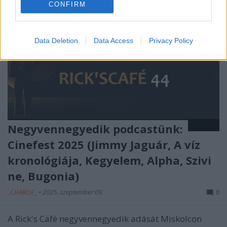
CONFIRM
Data Deletion
Data Access
Privacy Policy
Negyvennegyedik podcastünk:
Cinefest 2025 (Jimmy Jaguár, A víz
kronológiája, Kegyelem, Alpha, Szivi
ne, Bugonia)
_CHARLIE_
•
2025. szeptember 09.
0
A Rick's Café negyvennegyedik adását Miskolcon