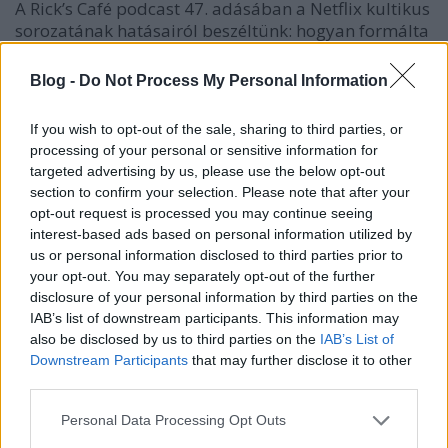
A Rick’s Café podcast 47. adásában a Netflix kultikus
sorozatának hatásairól beszéltünk: hogyan formálta
a streamingplatformot, hogyan bukkanunk a ...
Blog -
Do Not Process My Personal Information
If you wish to opt-out of the sale, sharing to third parties, or
processing of your personal or sensitive information for
targeted advertising by us, please use the below opt-out
section to confirm your selection. Please note that after your
opt-out request is processed you may continue seeing
interest-based ads based on personal information utilized by
us or personal information disclosed to third parties prior to
your opt-out. You may separately opt-out of the further
disclosure of your personal information by third parties on the
IAB’s list of downstream participants. This information may
also be disclosed by us to third parties on the
IAB’s List of
Downstream Participants
that may further disclose it to other
third parties.
Negyvenhatodik podcastünk: „Egy
Please note that this website/app uses one or more Google
Personal Data Processing Opt Outs
film akkor működik, ha nemcsak
services and may gather and store information including but