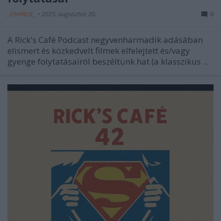
_CHARLIE_
•
2025. augusztus 20.
0
A Rick's Café Podcast negyvenharmadik adásában
elismert és közkedvelt filmek elfelejtett és/vagy
gyenge folytatásairól beszéltünk hat (a klasszikus ...