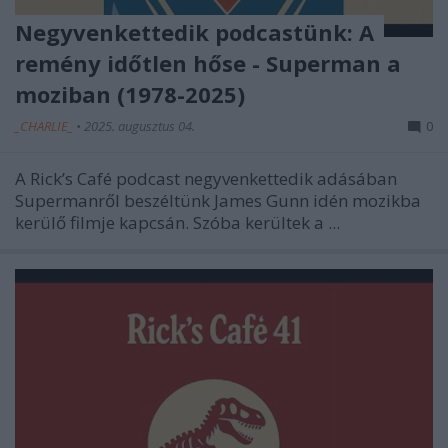
Negyvenkettedik podcastünk: A
remény időtlen hőse - Superman a
moziban (1978-2025)
_CHARLIE_
•
2025. augusztus 04.
0
A Rick’s Café podcast negyvenkettedik adásában
Supermanről beszéltünk James Gunn idén mozikba
kerülő filmje kapcsán. Szóba kerültek a ...