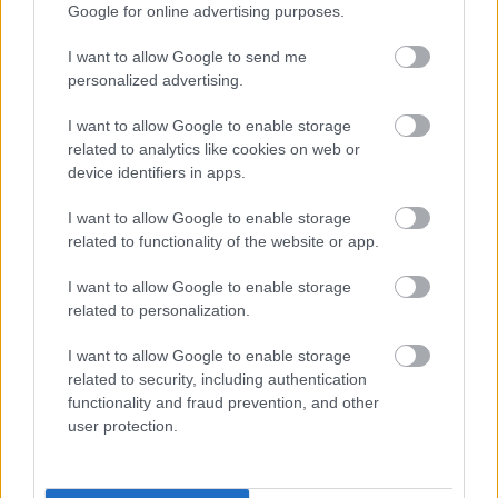
Google for online advertising purposes.
I want to allow Google to send me
personalized advertising.
Negyvenötödik podcastünk:
Vámpírok, szellemek, csúf mostohák
I want to allow Google to enable storage
related to analytics like cookies on web or
egy kicsit másként (2025-ös horrorok
device identifiers in apps.
halloweenre)
I want to allow Google to enable storage
_CHARLIE_
•
2025. október 24.
0
related to functionality of the website or app.
I want to allow Google to enable storage
A Rick's Café Podcast negyvenötödik adásában
related to personalization.
Halloween közeledtével ismét a horror került a
középpontba és összesen kilenc 2025-ös filmről (egy
I want to allow Google to enable storage
...
related to security, including authentication
functionality and fraud prevention, and other
user protection.