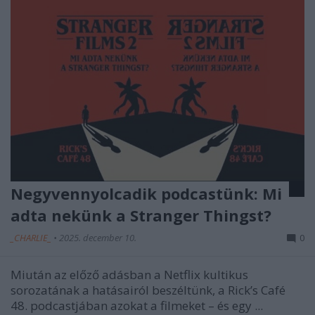
Negyvennyolcadik podcastünk: Mi
adta nekünk a Stranger Thingst?
_CHARLIE_
•
2025. december 10.
0
Miután az előző adásban a Netflix kultikus
sorozatának a hatásairól beszéltünk, a Rick’s Café
48. podcastjában azokat a filmeket – és egy ...