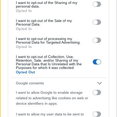
not limited to your visit or usage behaviour. You may click to
I want to opt-out of the Sharing of my
nézed, hanem érzed is” - Novák
personal data.
grant or deny consent to Google and its third-party tags to
Opted In
Tamás
use your data for below specified purposes in below Google
consent section.
I want to opt-out of the Sale of my
_CHARLIE_
•
2025. november 06.
0
Personal Data.
Opted In
A Rick's Café podcast 46. adásában az operatőrként
I want to opt-out of processing my
és adásrendezőként dolgozó Novák Tamással
Personal Data for Targeted Advertising.
beszélgettünk az operatőri szakmáról, annak ...
Opted In
I want to opt-out of Collection, Use,
Retention, Sale, and/or Sharing of my
Personal Data that Is Unrelated with the
Purposes for which it was collected.
Opted Out
Google consents
I want to allow Google to enable storage
related to advertising like cookies on web or
device identifiers in apps.
I want to allow my user data to be sent to